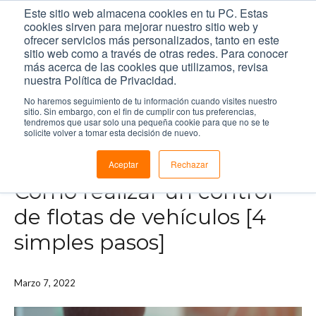
Este sitio web almacena cookies en tu PC. Estas
cookies sirven para mejorar nuestro sitio web y
ofrecer servicios más personalizados, tanto en este
sitio web como a través de otras redes. Para conocer
más acerca de las cookies que utilizamos, revisa
nuestra Política de Privacidad.
Inicio
/
Recursos
/
Blog
/
Cómo realizar un control de flotas de vehículos [4 simples
No haremos seguimiento de tu información cuando visites nuestro
pasos]
sitio. Sin embargo, con el fin de cumplir con tus preferencias,
tendremos que usar solo una pequeña cookie para que no se te
solicite volver a tomar esta decisión de nuevo.
LECTURA DE 6 MINUTOS.
Aceptar
Rechazar
Cómo realizar un control
de flotas de vehículos [4
simples pasos]
Marzo 7, 2022