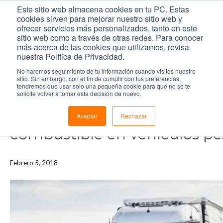
Este sitio web almacena cookies en tu PC. Estas
cookies sirven para mejorar nuestro sitio web y
ofrecer servicios más personalizados, tanto en este
sitio web como a través de otras redes. Para conocer
más acerca de las cookies que utilizamos, revisa
nuestra Política de Privacidad.
Inicio
/
Recursos
/
Blog
/
5 acciones para evitar un excesivo 
No haremos seguimiento de tu información cuando visites nuestro
sitio. Sin embargo, con el fin de cumplir con tus preferencias,
tendremos que usar solo una pequeña cookie para que no se te
LECTURA DE 3 MINUTOS.
solicite volver a tomar esta decisión de nuevo.
5 acciones para evitar un e
Aceptar
Rechazar
combustible en vehículos p
Febrero 5, 2018