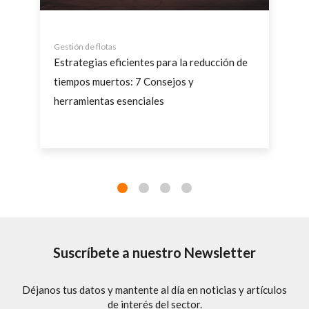
Gestión de flotas
Estrategias eficientes para la reducción de
tiempos muertos: 7 Consejos y
herramientas esenciales
a
La gestión de flotas de vehículos es un desafío
e
complejo que implica una planificación meticulosa
e
y el uso de herramientas adecuadas para
garantizar...
Suscríbete a nuestro Newsletter
s
Leer más
Déjanos tus datos y mantente al día en noticias y artículos
de interés del sector.