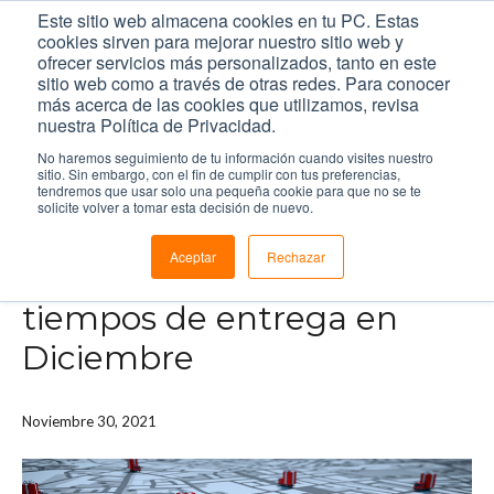
Este sitio web almacena cookies en tu PC. Estas
cookies sirven para mejorar nuestro sitio web y
ofrecer servicios más personalizados, tanto en este
sitio web como a través de otras redes. Para conocer
más acerca de las cookies que utilizamos, revisa
nuestra Política de Privacidad.
Inicio
/
Recursos
/
Blog
/
3 claves para reducir tus tiempos de entrega en Diciembre
No haremos seguimiento de tu información cuando visites nuestro
sitio. Sin embargo, con el fin de cumplir con tus preferencias,
tendremos que usar solo una pequeña cookie para que no se te
solicite volver a tomar esta decisión de nuevo.
LECTURA DE 4 MINUTOS.
Aceptar
Rechazar
3 claves para reducir tus
tiempos de entrega en
Diciembre
Noviembre 30, 2021